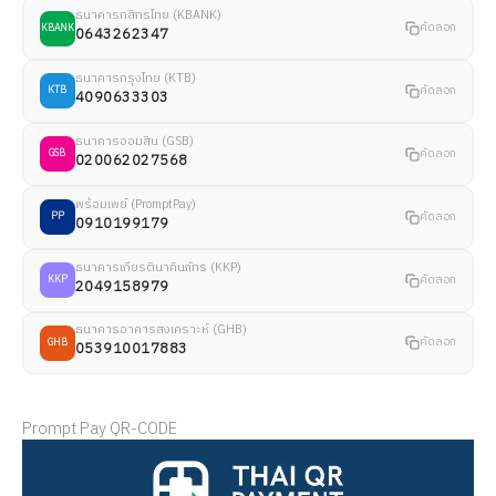
ธนาคารกสิกรไทย (KBANK)
คัดลอก
KBANK
0643262347
ธนาคารกรุงไทย (KTB)
คัดลอก
KTB
4090633303
ธนาคารออมสิน (GSB)
คัดลอก
GSB
020062027568
พร้อมเพย์ (PromptPay)
คัดลอก
PP
0910199179
ธนาคารเกียรตินาคินภัทร (KKP)
คัดลอก
KKP
2049158979
ธนาคารอาคารสงเคราะห์ (GHB)
คัดลอก
GHB
053910017883
Prompt Pay QR-CODE