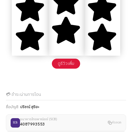
ดูรีวิวเพื่ม
💳 ชำระผ่านการโอน
ชื่อบัญชี:
ปริชณ์ สุริยะ
ธนาคารไทยพาณิชย์ (SCB)
คัดลอก
SCB
4087993553