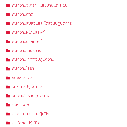
พนักงานวิเคราะห์นโยบายและแผน
พนักงานสถิติ
พนักงานสืบสวนและไต่สวนปฏิบัติการ
พนักงานหน้าบัลลังก์
พนักงานอาลักษณ์
พนักงานเดินหมาย
พนักงานเทศกิจปฏิบัติงาน
พนักงานโยธา
รองสารวัตร
วิทยากรปฏิบัติการ
วิศวกรโยธาปฏิบัติการ
ศุลการักษ์
อนุศาสนาจารย์ปฏิบัติงาน
อาลักษณ์ปฏิบัติการ