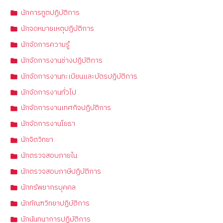
นักการทูตปฏิบัติการ
นักจดหมายเหตุปฏิบัติการ
นักจัดการความรู้
นักจัดการงานช่างปฏิบัติการ
นักจัดการงานทะเบียนและบัตรปฏิบัติการ
นักจัดการงานทั่วไป
นักจัดการงานเทศกิจปฏิบัติการ
นักจัดการงานโยธา
นักจิตวิทยา
นักตรวจสอบภายใน
นักตรวจสอบภาษีปฏิบัติการ
นักทรัพยากรบุคคล
นักทัณฑวิทยาปฏิบัติการ
นักนันทนาการปฏิบัติการ