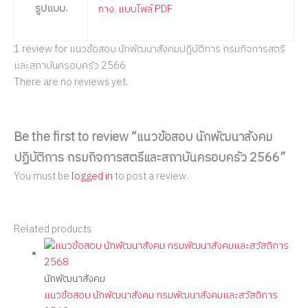
รูปแบบ.
ทาง
,
แบบไฟล์ PDF
1 review for
แนวข้อสอบ นักพัฒนาสังคมปฏิบัติการ กรมกิจการสตรี
และสถาบันครอบครัว 2566
There are no reviews yet.
Be the first to review “แนวข้อสอบ นักพัฒนาสังคม
ปฏิบัติการ กรมกิจการสตรีและสถาบันครอบครัว 2566”
You must be
logged in
to post a review.
Related products
นักพัฒนาสังคม
แนวข้อสอบ นักพัฒนาสังคม กรมพัฒนาสังคมและสวัสดิการ