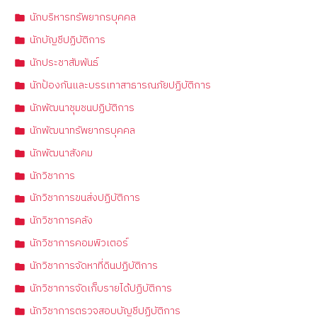
นักบริหารทรัพยากรบุคคล
นักบัญชีปฏิบัติการ
นักประชาสัมพันธ์
นักป้องกันและบรรเทาสาธารณภัยปฏิบัติการ
นักพัฒนาชุมชนปฏิบัติการ
นักพัฒนาทรัพยากรบุคคล
นักพัฒนาสังคม
นักวิชาการ
นักวิชาการขนส่งปฏิบัติการ
นักวิชาการคลัง
นักวิชาการคอมพิวเตอร์
นักวิชาการจัดหาที่ดินปฏิบัติการ
นักวิชาการจัดเก็บรายได้ปฏิบัติการ
นักวิชาการตรวจสอบบัญชีปฏิบัติการ