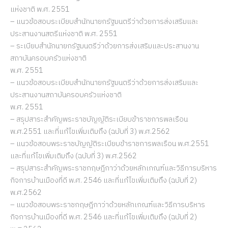
แห่งชาติ พ.ศ. 2551
– แนวข้อสอบระเบียบสำนักนายกรัฐมนตรีว่าด้วยการส่งเสริมและ
ประสานงานสตรีแห่งชาติ พ.ศ. 2551
– ระเบียบสำนักนายกรัฐมนตรีว่าด้วยการส่งเสริมและประสานงาน
สถาบันครอบครัวแห่งชาติ
พ.ศ. 2551
– แนวข้อสอบระเบียบสำนักนายกรัฐมนตรีว่าด้วยการส่งเสริมและ
ประสานงานสถาบันครอบครัวแห่งชาติ
พ.ศ. 2551
– สรุปสาระสำคัญพระราชบัญญัติระเบียบข้าราชการพลเรือน
พ.ศ.2551 และที่แก้ไขเพิ่มเติมถึง (ฉบับที่ 3) พ.ศ.2562
– แนวข้อสอบพระราชบัญญัติระเบียบข้าราชการพลเรือน พ.ศ.2551
และที่แก้ไขเพิ่มเติมถึง (ฉบับที่ 3) พ.ศ.2562
– สรุปสาระสำคัญพระราชกฤษฎีกาว่าด้วยหลักเกณฑ์และวิธีการบริหาร
กิจการบ้านเมืองที่ดี พ.ศ. 2546 และที่แก้ไขเพิ่มเติมถึง (ฉบับที่ 2)
พ.ศ.2562
– แนวข้อสอบพระราชกฤษฎีกาว่าด้วยหลักเกณฑ์และวิธีการบริหาร
กิจการบ้านเมืองที่ดี พ.ศ. 2546 และที่แก้ไขเพิ่มเติมถึง (ฉบับที่ 2)