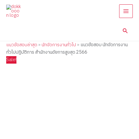
แนว
Skip
Price
Price
Price
Price
Price
ข้อสอบ
to
range:
range:
range:
range:
range:
นัก
content
395.00฿
395.00฿
395.00฿
395.00฿
395.00฿
จัดการ
through
through
through
through
through
งาน
Searc
585.00฿
670.00฿
705.00฿
605.00฿
605.00฿
ทั่วไป
ปฏิบัติ
แนวข้อสอบล่าสุด
»
นักจัดการงานทั่วไป
»
แนวข้อสอบ นักจัดการงาน
การ
สำนักงาน
ทั่วไปปฏิบัติการ สำนักงานอัยการสูงสุด 2566
อัยการ
Sale!
สูงสุด
2566
quantity