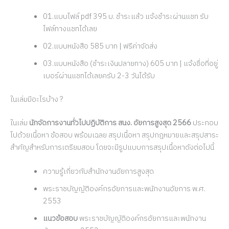
01.แบบไฟล์ pdf 395 บ. ชำระแล้ว แจ้งชำระผ่านแชท รับ
ไฟล์ทางแชทได้เลย
02.แบบหนังสือ 585 บาท | ฟรีค่าจัดส่ง
03.แบบหนังสือ (ชำระเงินปลายทาง) 605 บาท | แจ้งชื่อที่อยู่
เบอร์ผ่านแชทได้เลยครับ 2-3 วันได้รับ
ในเล่มมีอะไรบ้าง ?
ในเล่ม
นักจัดการงานทั่วไปปฏิบัติการ สนง. อัยการสูงสุด 2566
ประกอบ
ไปด้วยเนื้อหา ข้อสอบ พร้อมเฉลย สรุปเนื้อหา สรุปกฎหมายและสรุปสาระ
สำคัญสำหรับการเตรียมสอบ โดยจะมีรูปแบบการสรุปเนื้อหาดังต่อไปนี้
ความรู้เกี่ยวกับสำนักงานอัยการสูงสุด
พระราชบัญญัติองค์กรอัยการและพนักงานอัยการ พ.ศ.
2553
แนวข้อสอบ
พระราชบัญญัติองค์กรอัยการและพนักงาน