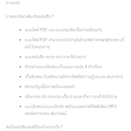
ทางแชท
รายละเอียดเพิ่มเติมหนังสือ ?
แบบไฟล์ PDF และแบบหนังสือเนื้อหาเหมือนกัน
แบบไฟล์ PDF สามารถเปิดอ่านในโทรศัพท์ smartphone ปริ้
นได้ ไม่หมดอายุ
แบบหนังสือ ขนาด กระดาษ A4 ขนาด
ตัวอย่างแนวข้อสอบเป็นแบบ ปรนัย 4 ตัวเลือก
เก็งข้อสอบ โดยทีมงานมืออาชีพที่มีความรู้และประสบการณ์
มีสารบัญเนื้อหา พร้อมเลขหน้า
เนื้อหากระชับ ตรงประเด็น อ่านและทำความเข้าใจได้ง่าย
แนวข้อสอบ/แบบฝึกหัด พร้อมเฉลย√ ฟรีไฟล์เสียง MP3
เทคนิคการสอบสัมภาษณ์
สนใจหนังสือเล่มนี้ต้องทำอย่างไร ?