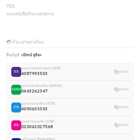
705
แบบหนังสือชำระปลายทาง
💳 ชำระผ่านการโอน
ชื่อบัญชี:
ปริชณ์ สุริยะ
ธนาคารไทยพาณิชย์ (SCB)
คัดลอก
SCB
4087993553
ธนาคารกสิกรไทย (KBANK)
คัดลอก
KBANK
0643262347
ธนาคารกรุงไทย (KTB)
คัดลอก
KTB
4090633303
ธนาคารออมสิน (GSB)
คัดลอก
GSB
020062027568
พร้อมเพย์ (PromptPay)