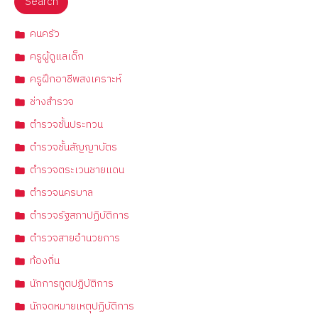
Search
คนครัว
ครูผู้ดูแลเด็ก
ครูฝึกอาชีพสงเคราะห์
ช่างสำรวจ
ตำรวจชั้นประทวน
ตำรวจชั้นสัญญาบัตร
ตำรวจตระเวนชายแดน
ตำรวจนครบาล
ตำรวจรัฐสภาปฏิบัติการ
ตำรวจสายอำนวยการ
ท้องถิ่น
นักการทูตปฏิบัติการ
นักจดหมายเหตุปฏิบัติการ