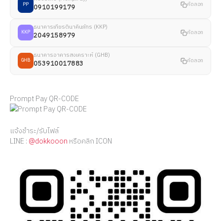
คัดลอก
PP
0910199179
ธนาคารเกียรตินาคินภัทร (KKP)
คัดลอก
KKP
2049158979
ธนาคารอาคารสงเคราะห์ (GHB)
คัดลอก
GHB
053910017883
Prompt Pay QR-CODE
แจ้งชำระ/รับไฟล์
LINE :
@dokkooon
หรือคลิก ICON