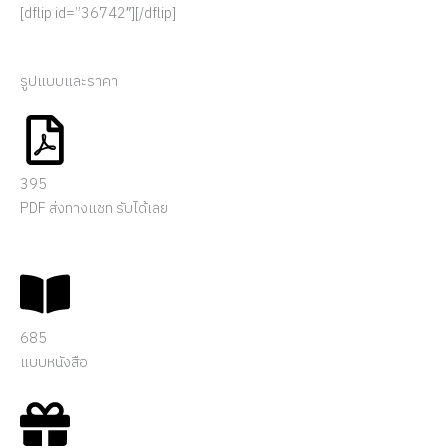
[dflip id=”36742″][/dflip]
รูปแบบและราคา
395
PDF ส่งทางแชท รับได้เลย
685
แบบหนังสือ