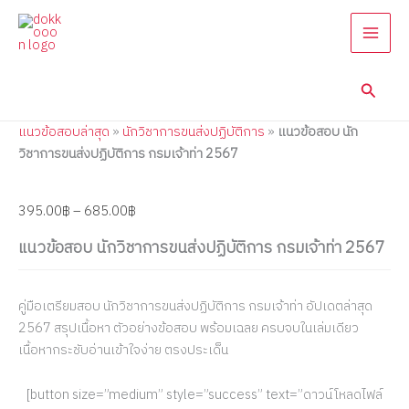
แนว
Skip
Price
Price
Price
Price
Price
ข้อสอบ
to
range:
range:
range:
range:
range:
นัก
content
395.00฿
395.00฿
395.00฿
395.00฿
395.00฿
วิชาการ
through
through
through
through
through
ขนส่ง
Searc
685.00฿
585.00฿
670.00฿
650.00฿
750.00฿
ปฏิบัติ
การ
แนวข้อสอบล่าสุด
»
นักวิชาการขนส่งปฏิบัติการ
»
แนวข้อสอบ นัก
กรม
เจ้า
วิชาการขนส่งปฏิบัติการ กรมเจ้าท่า 2567
ท่า
2567
quantity
395.00
฿
–
685.00
฿
แนวข้อสอบ นักวิชาการขนส่งปฏิบัติการ กรมเจ้าท่า 2567
คู่มือเตรียมสอบ นักวิชาการขนส่งปฏิบัติการ กรมเจ้าท่า อัปเดตล่าสุด
2567 สรุปเนื้อหา ตัวอย่างข้อสอบ พร้อมเฉลย ครบจบในเล่มเดียว
เนื้อหากระชับอ่านเข้าใจง่าย ตรงประเด็น
[button size=”medium” style=”success” text=”ดาวน์โหลดไฟล์