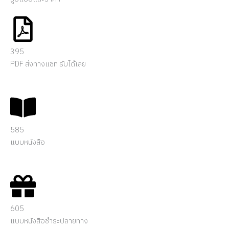
395
PDF ส่งทางแชท รับได้เลย
585
แบบหนังสือ
605
แบบหนังสือชำระปลายทาง