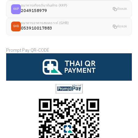
ธนาคารเกียรตินาคินภัทร (KKP)
คัดลอก
KKP
2049158979
ธนาคารอาคารสงเคราะห์ (GHB)
คัดลอก
GHB
053910017883
Prompt Pay QR-CODE