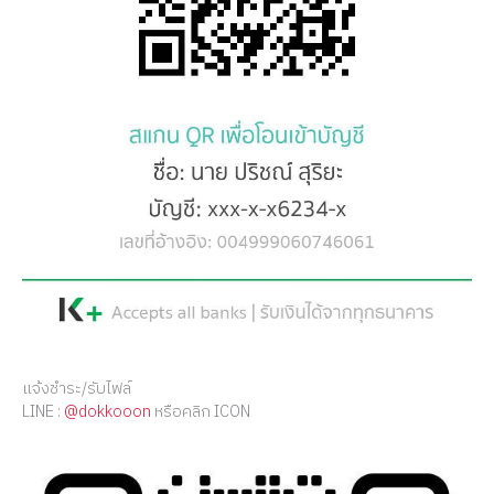
แจ้งชำระ/รับไฟล์
LINE :
@dokkooon
หรือคลิก ICON