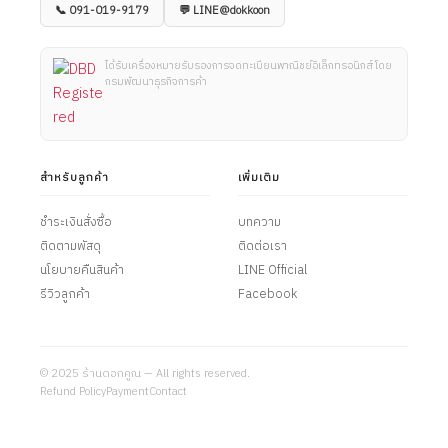
📞 091-019-9179
💬 LINE@dokkoon
ได้รับเครื่องหมายรับรองการจดทะเบียนพาณิชย์อิเล็กทรอนิกส์ โดย
กรมพัฒนาธุรกิจการค้า
สำหรับลูกค้า
เพิ่มเติม
ชำระเงินสั่งซื้อ
บทความ
ติดตามพัสดุ
ติดต่อเรา
นโยบายคืนสินค้า
LINE Official
รีวิวลูกค้า
Facebook
© 2025 ร้านดอกคูณ — All rights reserved.
Refund Policy
Payment
Contact