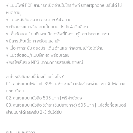
√ แบบไฟล์ PDF สามารถเปิดอ่านในโทรศัพท์ smartphone ปริ้นได้ ไม่
หมดอายุ
√ แบบหนังสือ ขนาด กระดาษ A4 ขนาด
√ ตัวอย่างแนวข้อสอบเป็นแบบ ปรนัย 4 ตัวเลือก
√ เก็งข้อสอบ โดยทีมงานมืออาชีพที่มีความรู้และประสบการณ์
√ มีสารบัญเนื้อหา พร้อมเลขหน้า
√ เนื้อหากระชับ ตรงประเด็น อ่านและทำความเข้าใจได้ง่าย
√ แนวข้อสอบ/แบบฝึกหัด พร้อมเฉลย
√ ฟรีไฟล์เสียง MP3 เทคนิคการสอบสัมภาษณ์
สนใจหนังสือเล่มนี้ต้องทำอย่างไร ?
01. สนใจแบบไฟล์ pdf 395 บ. ชำระแล้ว แจ้งชำระผ่านแชท รับไฟล์ทาง
แชทได้เลย
02. สนใจแบบหนังสือ 585 บาท | ฟรีค่าจัดส่ง
03. สนใจแบบหนังสือ (ชำระเงินปลายทาง) 605 บาท | แจ้งชื่อที่อยู่เบอร์
ผ่านแชทได้เลยครับ 2-3 วันได้รับ
รูปแบบและราคา