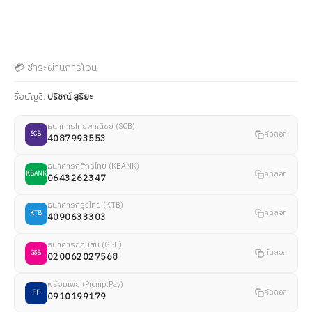
💳 ชำระผ่านการโอน
ชื่อบัญชี:
ปริชณ์ สุริยะ
ธนาคารไทยพาณิชย์ (SCB)
คัดลอก
SCB
4087993553
ธนาคารกสิกรไทย (KBANK)
คัดลอก
KBANK
0643262347
ธนาคารกรุงไทย (KTB)
คัดลอก
KTB
4090633303
ธนาคารออมสิน (GSB)
คัดลอก
GSB
020062027568
พร้อมเพย์ (PromptPay)
คัดลอก
PP
0910199179