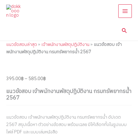
แนว
Skip
Price
Price
Price
Price
Price
ข้อสอบ
to
range:
range:
range:
range:
range:
เจ้า
content
395.00฿
395.00฿
395.00฿
395.00฿
395.00฿
พนักงาน
through
through
through
through
through
พัสดุ
Searc
585.00฿
605.00฿
605.00฿
605.00฿
605.00฿
ปฏิบัติ
งาน
แนวข้อสอบล่าสุด
»
เจ้าพนักงานพัสดุปฏิบัติงาน
»
แนวข้อสอบ เจ้า
กรม
ทรัพยากร
พนักงานพัสดุปฏิบัติงาน กรมทรัพยากรน้ำ 2567
น้ำ
2567
quantity
395.00
฿
–
585.00
฿
แนวข้อสอบ เจ้าพนักงานพัสดุปฏิบัติงาน กรมทรัพยากรน้ำ
2567
แนวข้อสอบ เจ้าพนักงานพัสดุปฏิบัติงาน กรมทรัพยากรน้ำ อัปเดต
2567 สรุปเนื้อหา ตัวอย่างข้อสอบ พร้อมเฉลย มีให้เลือกทั้งในรูปแบบ
ไฟล์ PDF และแบบเล่มหนังสือ