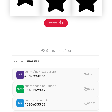
ดูรีวิวเพื่ม
💳 ชำระผ่านการโอน
ชื่อบัญชี:
ปริชณ์ สุริยะ
ธนาคารไทยพาณิชย์ (SCB)
คัดลอก
SCB
4087993553
ธนาคารกสิกรไทย (KBANK)
คัดลอก
KBANK
0643262347
ธนาคารกรุงไทย (KTB)
คัดลอก
KTB
4090633303