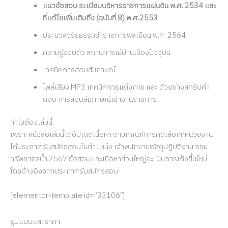
แนวข้อสอบ ระเบียบบริหารราชการแผ่นดิน พ.ศ. 2534 และ
ที่แก้ไขเพิ่มเติมถึง (ฉบับที่ 8) พ.ศ.2553
ประมวลจริยธรรมข้าราชการพลเรือน พ.ศ. 2564
ความรู้รอบตัว สถานการณ์บ้านเมืองปัจจุบัน
เทคนิคการสอบสัมภาษณ์
ไฟล์เสียง MP3 เทคนิคการแต่งกาย และ ตัวอย่างสคริปคำ
ตอบ การสอบสัมภาษณ์เข้างานราชการ
ทำไมต้องเล่มนี้
เพราะหนังสือเล่มนี้ได้อัปเดตเนื้อหา ตามเกณฑ์การคัดเลือกที่หน่วยงาน
ได้ประกาศรับสมัครสอบในตำแหน่ง เจ้าพนักงานพัสดุปฏิบัติงาน กรม
ทรัพยากรน้ำ 2567 ข้อสอบและเนื้อหาส่วนใหญ่จะเป็นการเก็งขึ้นใหม่
โดยอ้างอิงจากประกาศรับสมัครสอบ
[elementor-template id=”33106″]
รูปแบบและราคา