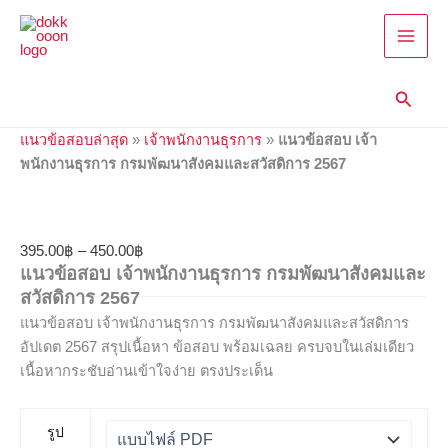
แนว
Skip
Price
Price
Price
Price
Price
ข้อสอบ
to
range:
range:
range:
range:
range:
เจ้า
content
395.00฿
395.00฿
395.00฿
395.00฿
395.00฿
พนักงาน
through
through
through
through
through
ธุรการ
Searc
450.00฿
670.00฿
605.00฿
605.00฿
705.00฿
กรม
พัฒนา
แนวข้อสอบล่าสุด
»
เจ้าพนักงานธุรการ
»
แนวข้อสอบ เจ้า
สังคม
พนักงานธุรการ กรมพัฒนาสังคมและสวัสดิการ 2567
และ
สวัสดิการ
2567
quantity
395.00
฿
–
450.00
฿
แนวข้อสอบ เจ้าพนักงานธุรการ กรมพัฒนาสังคมและ
สวัสดิการ 2567
แนวข้อสอบ เจ้าพนักงานธุรการ กรมพัฒนาสังคมและสวัสดิการ
อัปเดต 2567 สรุปเนื้อหา ข้อสอบ พร้อมเฉลย ครบจบในเล่มเดียว
เนื้อหากระชับอ่านเข้าใจง่าย ตรงประเด็น
รูป