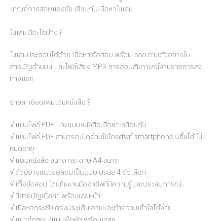
เกณฑ์การสอบแข่งขัน เทียบกับเนื้อหาในเล่ม
ในเล่ม มีอะไรบ้าง ?
ในเล่มประกอบได้ด้วย เนื้อหา ข้อสอบ พร้อมเฉลย ตามตัวอย่างใน
สารบัญด้านบน และไฟล์เสียง MP3 การสอบสัมภาษณ์งานราชการส่ง
ทางแชท
รายละเอียดเพิ่มเติมหนังสือ ?
√ แบบไฟล์ PDF และแบบหนังสือเนื้อหาเหมือนกัน
√ แบบไฟล์ PDF สามารถเปิดอ่านในโทรศัพท์ smartphone ปริ้นได้ ไม่
หมดอายุ
√ แบบหนังสือ ขนาด กระดาษ A4 ขนาด
√ ตัวอย่างแนวข้อสอบเป็นแบบ ปรนัย 4 ตัวเลือก
√ เก็งข้อสอบ โดยทีมงานมืออาชีพที่มีความรู้และประสบการณ์
√ มีสารบัญเนื้อหา พร้อมเลขหน้า
√ เนื้อหากระชับ ตรงประเด็น อ่านและทำความเข้าใจได้ง่าย
√ แนวข้อสอบ/แบบฝึกหัด พร้อมเฉลย