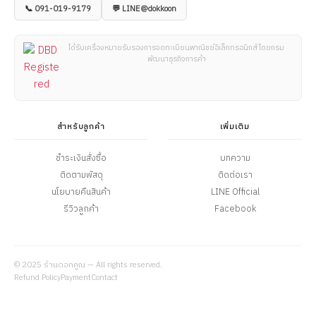
📞 091-019-9179
💬 LINE@dokkoon
ได้รับเครื่องหมายรับรองการจดทะเบียนพาณิชย์อิเล็กทรอนิกส์ โดยกรม
พัฒนาธุรกิจการค้า
สำหรับลูกค้า
เพิ่มเติม
ชำระเงินสั่งซื้อ
บทความ
ติดตามพัสดุ
ติดต่อเรา
นโยบายคืนสินค้า
LINE Official
รีวิวลูกค้า
Facebook
© 2025 ร้านดอกคูณ — All rights reserved.
Refund Policy
Payment
Contact