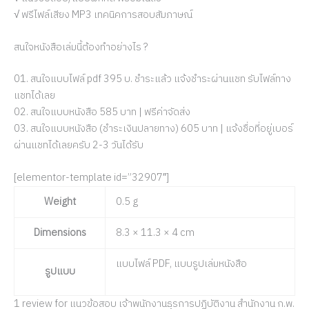
√ ฟรีไฟล์เสียง MP3 เทคนิคการสอบสัมภาษณ์
สนใจหนังสือเล่มนี้ต้องทำอย่างไร ?
01. สนใจแบบไฟล์ pdf 395 บ. ชำระแล้ว แจ้งชำระผ่านแชท รับไฟล์ทาง
แชทได้เลย
02. สนใจแบบหนังสือ 585 บาท | ฟรีค่าจัดส่ง
03. สนใจแบบหนังสือ (ชำระเงินปลายทาง) 605 บาท | แจ้งชื่อที่อยู่เบอร์
ผ่านแชทได้เลยครับ 2-3 วันได้รับ
[elementor-template id=”32907″]
Weight
0.5 g
Dimensions
8.3 × 11.3 × 4 cm
แบบไฟล์ PDF, แบบรูปเล่มหนังสือ
รูปแบบ
1 review for
แนวข้อสอบ เจ้าพนักงานธุรการปฏิบัติงาน สำนักงาน ก.พ.