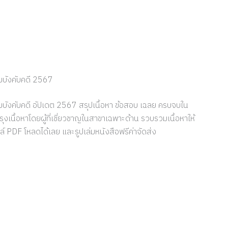
มบังคับคดี 2567
มบังคับคดี อัปเดต 2567 สรุปเนื้อหา ข้อสอบ เฉลย ครบจบใน
รุงเนื้อหาโดยผู้ที่เชี่ยวชาญในสาขาเฉพาะด้าน รวบรวมเนื้อหาให้
ล์ PDF โหลดได้เลย และรูปเล่มหนังสือฟรีค่าจัดส่ง