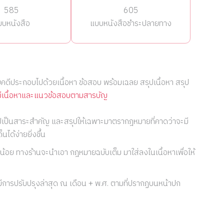
585
605
บบหนังสือ
แบบหนังสือชำระปลายทาง
บคดีประกอบไปด้วยเนื้อหา ข้อสอบ พร้อมเฉลย สรุปเนื้อหา สรุป
ีเนื้อหาและแนวข้อสอบตามสารบัญ
ุปเป็นสาระสำคัญ และสรุปให้เฉพาะมาตรากฎหมายที่คาดว่าจะมี
ได้ง่ายยิ่งขึ้น
น้อย ทางร้านจะนำเอา กฎหมายฉบับเต็ม มาใส่ลงในเนื้อหาเพื่อให้
ีการปรับปรุงล่าสุด ณ เดือน + พ.ศ. ตามที่ปรากฏบนหน้าปก