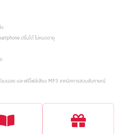
ัน
rtphone ปริ้นได้ ไม่หมดอายุ
อก
ร้อมเฉลย และฟรีไฟล์เสียง MP3 เทคนิคการสอบสัมภาษณ์