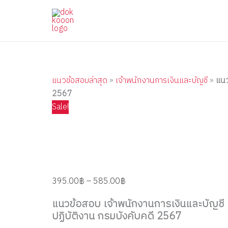
แนว
Skip
Price
Price
Price
Price
Price
ข้อสอบ
to
range:
range:
range:
range:
range:
เจ้า
content
395.00฿
395.00฿
395.00฿
395.00฿
395.00฿
พนักงาน
through
through
through
through
through
การ
เงิน
585.00฿
670.00฿
605.00฿
705.00฿
605.00฿
และ
บัญชี
แนวข้อสอบล่าสุด
»
เจ้าพนักงานการเงินและบัญชี
»
แนว
ปฏิบัติ
2567
งาน
กรม
Sale!
บังคับ
คดี
2567
quantity
395.00
฿
–
585.00
฿
แนวข้อสอบ เจ้าพนักงานการเงินและบัญชี
ปฏิบัติงาน กรมบังคับคดี 2567