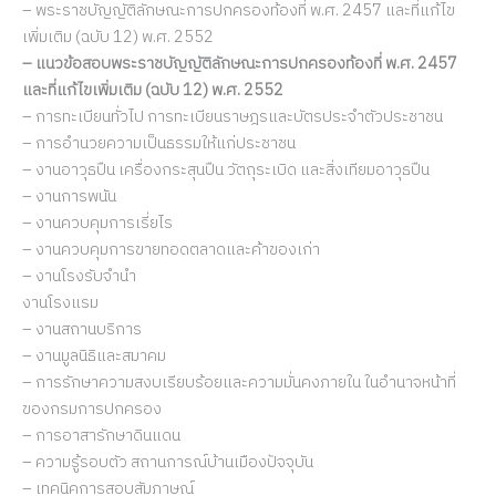
– พระราชบัญญัติลักษณะการปกครองท้องที่ พ.ศ. 2457 และที่แก้ไข
เพิ่มเติม (ฉบับ 12) พ.ศ. 2552
– แนวข้อสอบพระราชบัญญัติลักษณะการปกครองท้องที่ พ.ศ. 2457
และที่แก้ไขเพิ่มเติม (ฉบับ 12) พ.ศ. 2552
– การทะเบียนทั่วไป การทะเบียนราษฎรและบัตรประจำตัวประชาชน
– การอำนวยความเป็นธรรมให้แก่ประชาชน
– งานอาวุธปืน เครื่องกระสุนปืน วัตถุระเบิด และสิ่งเทียมอาวุธปืน
– งานการพนัน
– งานควบคุมการเรี่ยไร
– งานควบคุมการขายทอดตลาดและค้าของเก่า
– งานโรงรับจำนำ
งานโรงแรม
– งานสถานบริการ
– งานมูลนิธิและสมาคม
– การรักษาความสงบเรียบร้อยและความมั่นคงภายใน ในอำนาจหน้าที่
ของกรมการปกครอง
– การอาสารักษาดินแดน
– ความรู้รอบตัว สถานการณ์บ้านเมืองปัจจุบัน
– เทคนิคการสอบสัมภาษณ์