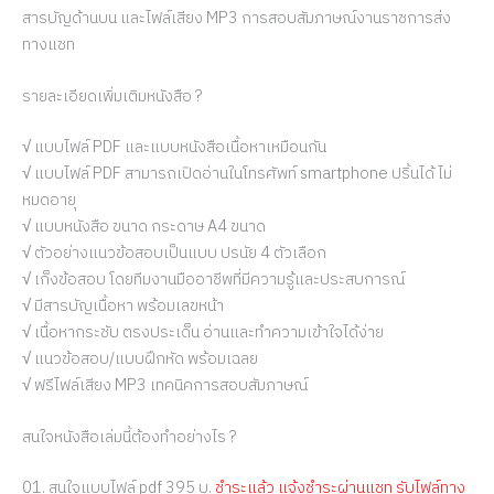
สารบัญด้านบน และไฟล์เสียง MP3 การสอบสัมภาษณ์งานราชการส่ง
ทางแชท
รายละเอียดเพิ่มเติมหนังสือ ?
√ แบบไฟล์ PDF และแบบหนังสือเนื้อหาเหมือนกัน
√ แบบไฟล์ PDF สามารถเปิดอ่านในโทรศัพท์ smartphone ปริ้นได้ ไม่
หมดอายุ
√ แบบหนังสือ ขนาด กระดาษ A4 ขนาด
√ ตัวอย่างแนวข้อสอบเป็นแบบ ปรนัย 4 ตัวเลือก
√ เก็งข้อสอบ โดยทีมงานมืออาชีพที่มีความรู้และประสบการณ์
√ มีสารบัญเนื้อหา พร้อมเลขหน้า
√ เนื้อหากระชับ ตรงประเด็น อ่านและทำความเข้าใจได้ง่าย
√ แนวข้อสอบ/แบบฝึกหัด พร้อมเฉลย
√ ฟรีไฟล์เสียง MP3 เทคนิคการสอบสัมภาษณ์
สนใจหนังสือเล่มนี้ต้องทำอย่างไร ?
01. สนใจแบบไฟล์ pdf 395 บ.
ชำระแล้ว แจ้งชำระผ่านแชท รับไฟล์ทาง