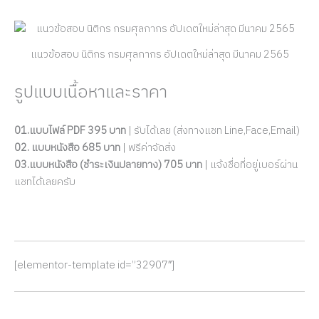
แนวข้อสอบ นิติกร กรมศุลกากร อัปเดตใหม่ล่าสุด มีนาคม 2565
รูปแบบเนื้อหาและราคา
01.แบบไฟล์ PDF 395 บาท
| รับได้เลย (ส่งทางแชท Line,Face,Email)
02. แบบหนังสือ 685 บาท
| ฟรีค่าจัดส่ง
03.แบบหนังสือ (ชำระเงินปลายทาง) 705 บาท
| แจ้งชื่อที่อยู่เบอร์ผ่าน
แชทได้เลยครับ
[elementor-template id=”32907″]