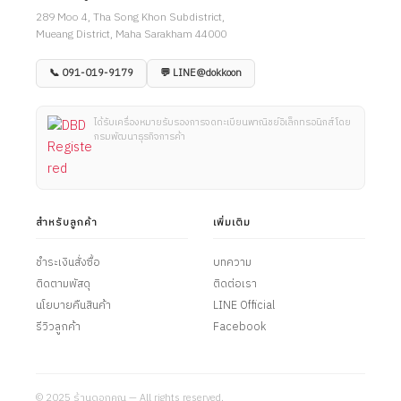
289 Moo 4, Tha Song Khon Subdistrict,
Mueang District, Maha Sarakham 44000
📞 091-019-9179
💬 LINE@dokkoon
ได้รับเครื่องหมายรับรองการจดทะเบียนพาณิชย์อิเล็กทรอนิกส์ โดย
กรมพัฒนาธุรกิจการค้า
สำหรับลูกค้า
เพิ่มเติม
ชำระเงินสั่งซื้อ
บทความ
ติดตามพัสดุ
ติดต่อเรา
นโยบายคืนสินค้า
LINE Official
รีวิวลูกค้า
Facebook
© 2025 ร้านดอกคูณ — All rights reserved.