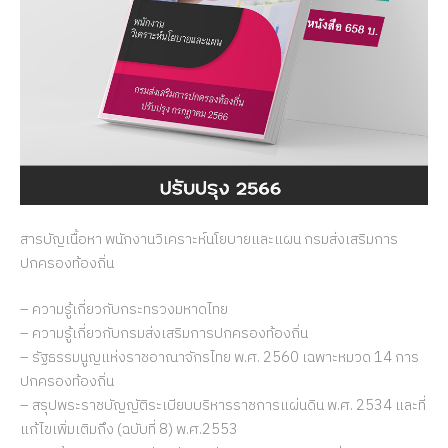
สารบัญเนื้อหา พนักงานวิเคราะห์นโยบายและแผน กรมส่งเสริมการ
ปกครองท้องถิ่น
– ความรู้เกี่ยวกับกระทรวงมหาดไทย
– ความรู้เกี่ยวกับกรมส่งเสริมการปกครองท้องถิ่น
– รัฐธรรมนูญแห่งราชอาณาจักรไทย พ.ศ. 2560 เฉพาะหมวด 14 การ
ปกครองท้องถิ่น
– สรุปพระราชบัญญัติระเบียบบริหารราชการแผ่นดิน พ.ศ. 2534 และที่
แก้ไขเพิ่มเติมถึง (ฉบับที่ 8) พ.ศ.2553