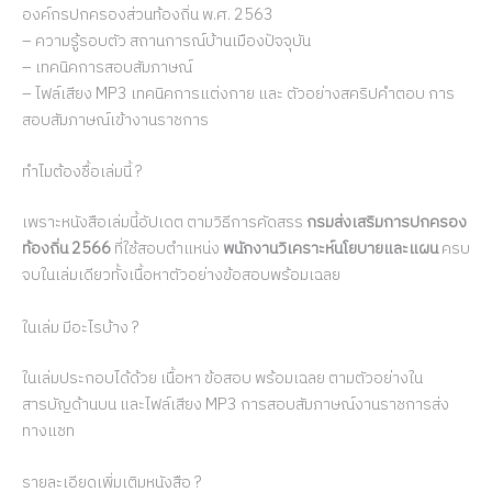
องค์กรปกครองส่วนท้องถิ่น พ.ศ. 2563
– ความรู้รอบตัว สถานการณ์บ้านเมืองปัจจุบัน
– เทคนิคการสอบสัมภาษณ์
– ไฟล์เสียง MP3 เทคนิคการแต่งกาย และ ตัวอย่างสคริปคำตอบ การ
สอบสัมภาษณ์เข้างานราชการ
ทำไมต้องชื้อเล่มนี้ ?
เพราะหนังสือเล่มนี้อัปเดต ตามวิธีการคัดสรร
กรมส่งเสริมการปกครอง
ท้องถิ่น 2566
ที่ใช้สอบตำแหน่ง
พนักงานวิเคราะห์นโยบายและแผน
ครบ
จบในเล่มเดียวทั้งเนื้อหาตัวอย่างข้อสอบพร้อมเฉลย
ในเล่ม มีอะไรบ้าง ?
ในเล่มประกอบได้ด้วย เนื้อหา ข้อสอบ พร้อมเฉลย ตามตัวอย่างใน
สารบัญด้านบน และไฟล์เสียง MP3 การสอบสัมภาษณ์งานราชการส่ง
ทางแชท
รายละเอียดเพิ่มเติมหนังสือ ?