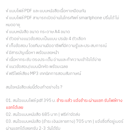
√ แบบไฟล์ PDF และแบบหนังสือเนื้อหาเหมือนกัน
√ แบบไฟล์ PDF สามารถเปิดอ่านในโทรศัพท์ smartphone ปริ้นได้ ไม่
หมดอายุ
√ แบบหนังสือ ขนาด กระดาษ A4 ขนาด
√ ตัวอย่างแนวข้อสอบเป็นแบบ ปรนัย 4 ตัวเลือก
√ เก็งข้อสอบ โดยทีมงานมืออาชีพที่มีความรู้และประสบการณ์
√ มีสารบัญเนื้อหา พร้อมเลขหน้า
√ เนื้อหากระชับ ตรงประเด็น อ่านและทำความเข้าใจได้ง่าย
√ แนวข้อสอบ/แบบฝึกหัด พร้อมเฉลย
√ ฟรีไฟล์เสียง MP3 เทคนิคการสอบสัมภาษณ์
สนใจหนังสือเล่มนี้ต้องทำอย่างไร ?
01. สนใจแบบไฟล์ pdf 395 บ.
ชำระแล้ว แจ้งชำระผ่านแชท รับไฟล์ทาง
แชทได้เลย
02. สนใจแบบหนังสือ 685 บาท | ฟรีค่าจัดส่ง
03. สนใจแบบหนังสือ (ชำระเงินปลายทาง) 705 บาท | แจ้งชื่อที่อยู่เบอร์
ผ่านแชทได้เลยครับ 2-3 วันได้รับ