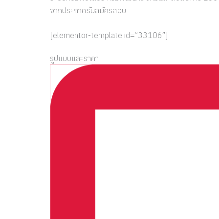
จากประกาศรับสมัครสอบ
[elementor-template id=”33106″]
รูปแบบและราคา