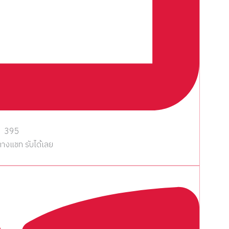
395
างแชท รับได้เลย