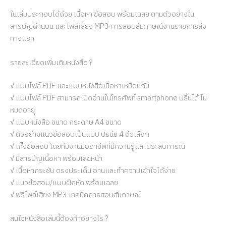
ในเล่มประกอบได้ด้วย เนื้อหา ข้อสอบ พร้อมเฉลย ตามตัวอย่างใน
สารบัญด้านบน และไฟล์เสียง MP3 การสอบสัมภาษณ์งานราชการส่ง
ทางแชท
รายละเอียดเพิ่มเติมหนังสือ ?
√ แบบไฟล์ PDF และแบบหนังสือเนื้อหาเหมือนกัน
√ แบบไฟล์ PDF สามารถเปิดอ่านในโทรศัพท์ smartphone ปริ้นได้ ไม่
หมดอายุ
√ แบบหนังสือ ขนาด กระดาษ A4 ขนาด
√ ตัวอย่างแนวข้อสอบเป็นแบบ ปรนัย 4 ตัวเลือก
√ เก็งข้อสอบ โดยทีมงานมืออาชีพที่มีความรู้และประสบการณ์
√ มีสารบัญเนื้อหา พร้อมเลขหน้า
√ เนื้อหากระชับ ตรงประเด็น อ่านและทำความเข้าใจได้ง่าย
√ แนวข้อสอบ/แบบฝึกหัด พร้อมเฉลย
√ ฟรีไฟล์เสียง MP3 เทคนิคการสอบสัมภาษณ์
สนใจหนังสือเล่มนี้ต้องทำอย่างไร ?