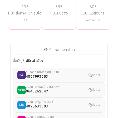
395
585
605
PDF ส่งทางแชท รับได้
แบบหนังสือ
แบบหนังสือชำระ
เลย
ปลายทาง
💳 ชำระผ่านการโอน
ชื่อบัญชี:
ปริชณ์ สุริยะ
ธนาคารไทยพาณิชย์ (SCB)
คัดลอก
SCB
4087993553
ธนาคารกสิกรไทย (KBANK)
คัดลอก
KBANK
0643262347
ธนาคารกรุงไทย (KTB)
คัดลอก
KTB
4090633303
ธนาคารออมสิน (GSB)