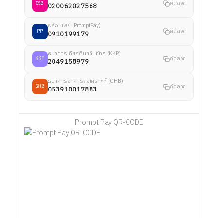
คัดลอก
GSB
020062027568
พร้อมเพย์ (PromptPay)
คัดลอก
PP
0910199179
ธนาคารเกียรตินาคินภัทร (KKP)
คัดลอก
KKP
2049158979
ธนาคารอาคารสงเคราะห์ (GHB)
คัดลอก
GHB
053910017883
Prompt Pay QR-CODE