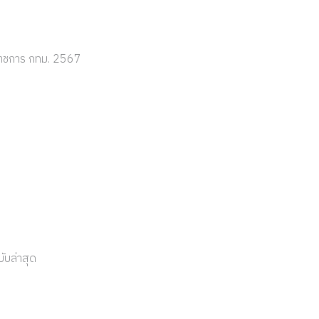
าราชการ กทม. 2567
ับล่าสุด