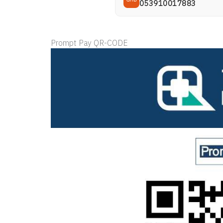
053910017883
Prompt Pay QR-CODE