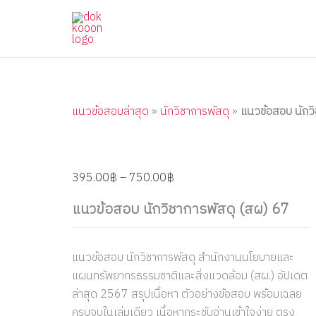
แนว
Skip
Price
Price
Price
Price
Price
ข้อสอบ
to
range:
range:
range:
range:
range:
นัก
content
395.00฿
395.00฿
395.00฿
395.00฿
395.00฿
วิชาการ
through
through
through
through
through
พัสดุ
(สผ)
750.00฿
605.00฿
605.00฿
605.00฿
605.00฿
67
quantity
แนวข้อสอบล่าสุด
»
นักวิชาการพัสดุ
»
แนวข้อสอบ นักวิ
395.00
฿
–
750.00
฿
แนวข้อสอบ นักวิชาการพัสดุ (สผ) 67
แนวข้อสอบ นักวิชาการพัสดุ สำนักงานนโยบายและ
แผนทรัพยากรธรรมชาติและสิ่งแวดล้อม (สผ.) อัปเดต
ล่าสุด 2567 สรุปเนื้อหา ตัวอย่างข้อสอบ พร้อมเฉลย
ครบจบในเล่มเดียว เนื้อหากระชับอ่านเข้าใจง่าย ตรง