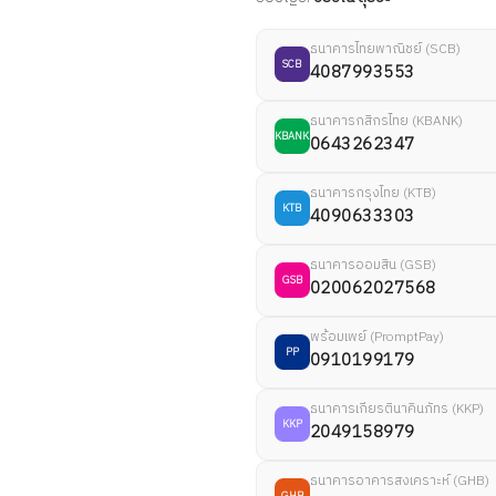
ธนาคารไทยพาณิชย์ (SCB)
SCB
4087993553
ธนาคารกสิกรไทย (KBANK)
KBANK
0643262347
ธนาคารกรุงไทย (KTB)
KTB
4090633303
ธนาคารออมสิน (GSB)
GSB
020062027568
พร้อมเพย์ (PromptPay)
PP
0910199179
ธนาคารเกียรตินาคินภัทร (KKP)
KKP
2049158979
ธนาคารอาคารสงเคราะห์ (GHB)
GHB