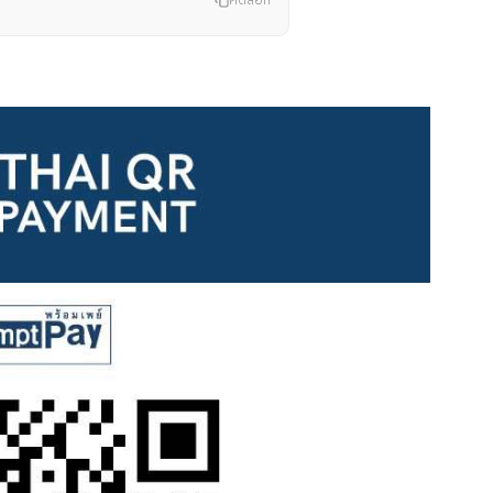
คัดลอก