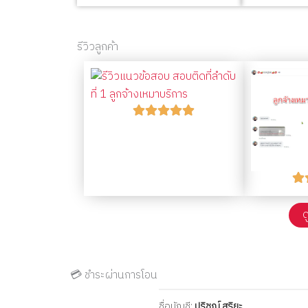
รีวิวลูกค้า
ด
💳 ชำระผ่านการโอน
ชื่อบัญชี:
ปริชณ์ สุริยะ