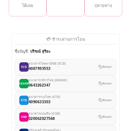
ได้เลย
ปลายทาง
💳 ชำระผ่านการโอน
ชื่อบัญชี:
ปริชณ์ สุริยะ
ธนาคารไทยพาณิชย์ (SCB)
คัดลอก
SCB
4087993553
ธนาคารกสิกรไทย (KBANK)
คัดลอก
KBANK
0643262347
ธนาคารกรุงไทย (KTB)
คัดลอก
KTB
4090633303
ธนาคารออมสิน (GSB)
คัดลอก
GSB
020062027568
พร้อมเพย์ (PromptPay)