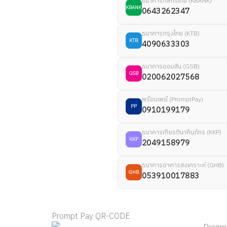
ธนาคารกสิกรไทย (KBANK)
KBANK
0643262347
ธนาคารกรุงไทย (KTB)
KTB
4090633303
ธนาคารออมสิน (GSB)
GSB
020062027568
พร้อมเพย์ (PromptPay)
PP
0910199179
ธนาคารเกียรตินาคินภัทร (KKP)
KKP
2049158979
ธนาคารอาคารสงเคราะห์ (GHB)
GHB
053910017883
Prompt Pay QR-CODE