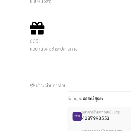
แบบหนังสือ
605
แบบหนังสือชำระปลายทาง
💳 ชำระผ่านการโอน
ชื่อบัญชี:
ปริชณ์ สุริยะ
ธนาคารไทยพาณิชย์ (SCB)
SCB
4087993553