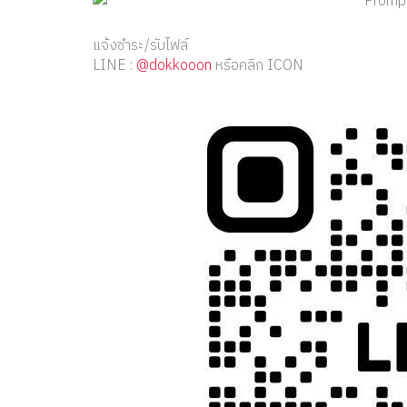
แจ้งชำระ/รับไฟล์
LINE :
@dokkooon
หรือคลิก ICON