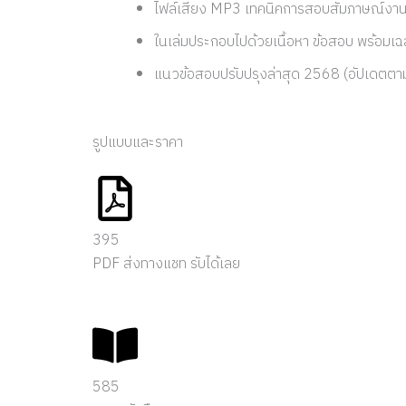
ไฟล์เสียง MP3 เทคนิคการสอบสัมภาษณ์งาน
ในเล่มประกอบไปด้วยเนื้อหา ข้อสอบ พร้อมเ
แนวข้อสอบปรับปรุงล่าสุด 2568 (อัปเดตตา
รูปแบบและราคา
395
PDF ส่งทางแชท รับได้เลย
585