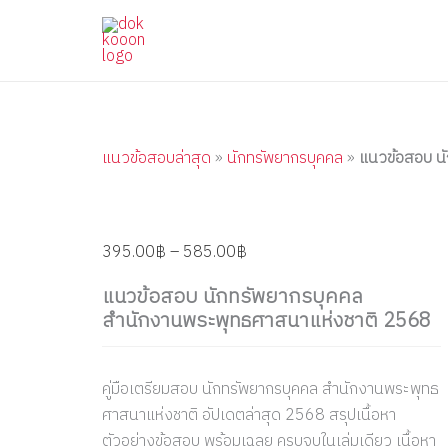
แนว
Skip
Price
Price
Price
Price
Price
ข้อสอบ
to
range:
range:
range:
range:
range:
นัก
content
395.00฿
395.00฿
395.00฿
395.00฿
395.00฿
ทรัพยากร
through
through
through
through
through
บุคคล
สำนักงาน
585.00฿
670.00฿
450.00฿
605.00฿
585.00฿
พระพุทธ
ศาสนา
แนวข้อสอบล่าสุด
»
นักทรัพยากรบุคคล
»
แนวข้อสอบ น
แห่ง
ชาติ
2568
quantity
395.00
฿
–
585.00
฿
แนวข้อสอบ นักทรัพยากรบุคคล
สำนักงานพระพุทธศาสนาแห่งชาติ 2568
คู่มือเตรียมสอบ นักทรัพยากรบุคคล สำนักงานพระพุทธ
ศาสนาแห่งชาติ อัปเดตล่าสุด 2568 สรุปเนื้อหา
ตัวอย่างข้อสอบ พร้อมเฉลย ครบจบในเล่มเดียว เนื้อหา