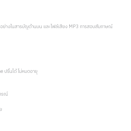
ตัวอย่างในสารบัญด้านบน และไฟล์เสียง MP3 การสอบสัมภาษณ์
ปริ้นได้ ไม่หมดอายุ
ารณ์
าย