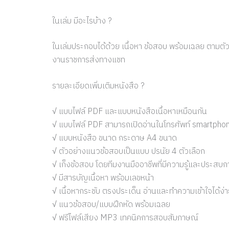
ในเล่ม มีอะไรบ้าง ?
ในเล่มประกอบได้ด้วย เนื้อหา ข้อสอบ พร้อมเฉลย ตาม
งานราชการส่งทางแชท
รายละเอียดเพิ่มเติมหนังสือ ?
√ แบบไฟล์ PDF และแบบหนังสือเนื้อหาเหมือนกัน
√ แบบไฟล์ PDF สามารถเปิดอ่านในโทรศัพท์ smartphone 
√ แบบหนังสือ ขนาด กระดาษ A4 ขนาด
√ ตัวอย่างแนวข้อสอบเป็นแบบ ปรนัย 4 ตัวเลือก
√ เก็งข้อสอบ โดยทีมงานมืออาชีพที่มีความรู้และประสบก
√ มีสารบัญเนื้อหา พร้อมเลขหน้า
√ เนื้อหากระชับ ตรงประเด็น อ่านและทำความเข้าใจได้ง่
√ แนวข้อสอบ/แบบฝึกหัด พร้อมเฉลย
√ ฟรีไฟล์เสียง MP3 เทคนิคการสอบสัมภาษณ์