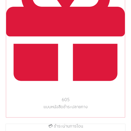
605
แบบหนังสือชำระปลายทาง
💳 ชำระผ่านการโอน