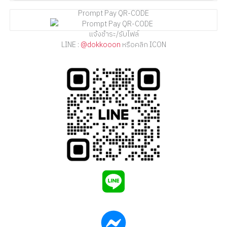
Prompt Pay QR-CODE
แจ้งชำระ/รับไฟล์
LINE :
@dokkooon
หรือคลิก ICON