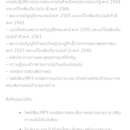
เกณฑ์ปฏิบัติการตรวจสอบภายในสำหรับหน่วยงานของรัฐ พ.ศ. 2561
และแก้ไขเพิ่มเติม (ฉบับ 4) พ.ศ. 2566
– พระราชบัญญัติคณะสงฆ์ พ.ศ. 2505 และแก้ไขเพิ่มเติม (ฉบับที่ 4)
พ.ศ. 2561
– แนวข้อสอบพระราชบัญญัติคณะสงฆ์ พ.ศ. 2505 และแก้ไขเพิ่มเติม
(ฉบับที่ 4) พ.ศ. 2561
– พระราชบัญญัติกำหนดวิทยฐานะผู้สำเร็จวิชาการพระพุทธศาสนา
พ.ศ. 2527 และแก้ไขเพิ่มเติม (ฉบับที่ 2) พ.ศ. 2540
– หลักวิชาการทางพระพุทธศาสนาที่สำคัญ
– ความรู้รอบตัว สถานการณ์บ้านเมืองปัจจุบัน
– เทคนิคการสอบสัมภาษณ์
– ไฟล์เสียง MP3 เทคนิคการแต่งกาย และ ตัวอย่างสคริปคำตอบ การ
สอบสัมภาษณ์เข้างานราชการ
สิ่งที่คุณจะได้รับ
ไฟล์เสียง MP3 เทคนิคการสอบสัมภาษณ์งานราชการ เสริม
ความมั่นใจในวันสอบ
ในเล่มประกอบไปด้วยเนื้อหา ข้อสอบ พร้อมเฉลย ตาม