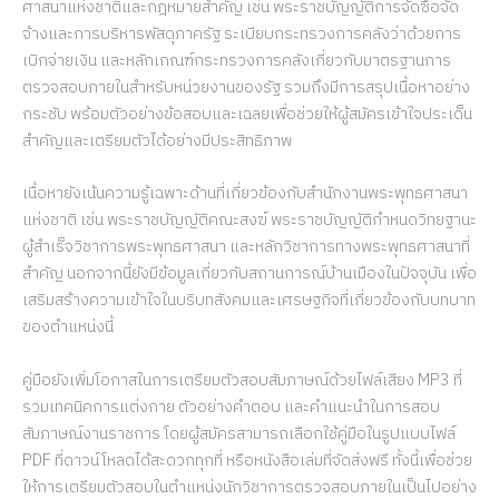
ศาสนาแห่งชาติและกฎหมายสำคัญ เช่น พระราชบัญญัติการจัดซื้อจัด
จ้างและการบริหารพัสดุภาครัฐ ระเบียบกระทรวงการคลังว่าด้วยการ
เบิกจ่ายเงิน และหลักเกณฑ์กระทรวงการคลังเกี่ยวกับมาตรฐานการ
ตรวจสอบภายในสำหรับหน่วยงานของรัฐ รวมถึงมีการสรุปเนื้อหาอย่าง
กระชับ พร้อมตัวอย่างข้อสอบและเฉลยเพื่อช่วยให้ผู้สมัครเข้าใจประเด็น
สำคัญและเตรียมตัวได้อย่างมีประสิทธิภาพ
เนื้อหายังเน้นความรู้เฉพาะด้านที่เกี่ยวข้องกับสำนักงานพระพุทธศาสนา
แห่งชาติ เช่น พระราชบัญญัติคณะสงฆ์ พระราชบัญญัติกำหนดวิทยฐานะ
ผู้สำเร็จวิชาการพระพุทธศาสนา และหลักวิชาการทางพระพุทธศาสนาที่
สำคัญ นอกจากนี้ยังมีข้อมูลเกี่ยวกับสถานการณ์บ้านเมืองในปัจจุบัน เพื่อ
เสริมสร้างความเข้าใจในบริบทสังคมและเศรษฐกิจที่เกี่ยวข้องกับบทบาท
ของตำแหน่งนี้
คู่มือยังเพิ่มโอกาสในการเตรียมตัวสอบสัมภาษณ์ด้วยไฟล์เสียง MP3 ที่
รวมเทคนิคการแต่งกาย ตัวอย่างคำตอบ และคำแนะนำในการสอบ
สัมภาษณ์งานราชการ โดยผู้สมัครสามารถเลือกใช้คู่มือในรูปแบบไฟล์
PDF ที่ดาวน์โหลดได้สะดวกทุกที่ หรือหนังสือเล่มที่จัดส่งฟรี ทั้งนี้เพื่อช่วย
ให้การเตรียมตัวสอบในตำแหน่งนักวิชาการตรวจสอบภายในเป็นไปอย่าง