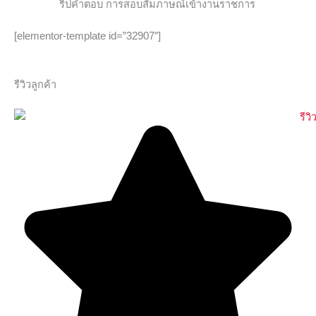
ริปคำตอบ การสอบสัมภาษณ์เข้างานราชการ
[elementor-template id=”32907″]
รีวิวลูกค้า