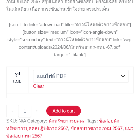
กทม.อัปเดต 2567 สรุปเนื้อหา ตัวอย่างข้อสอบ พร้อมเฉลย ครบจบ
ในเล่มเดียว เนื้อหากระชับอ่านเข้าใจง่าย ตรงประเด็น
[scroll_to link=”#download” title=”ดาวน์โหลดตัวอย่างข้อสอบ”]
[button size=”medium” icon=”icon-angle-down”
style=”secondary” text=”ดาวน์โหลดตัวอย่างข้อสอบ” link=”/wp-
content/uploads/2024/06/นักทรัพยากร-กทม-67.pdf”
target=”_blank”]
รูป
แบบ
Clear
-
+
Add to cart
SKU:
N/A
Category:
นักทรัพยากรบุคคล
Tags:
ข้อสอบนัก
ทรัพยากรบุคคลปฏิบัติการ 2567
,
ข้อสอบราชการ กทม 2567
,
แนว
ข้อสอบ กทม 2567