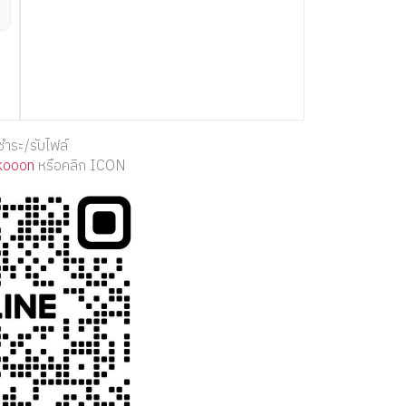
ชำระ/รับไฟล์
kooon
หรือคลิก ICON