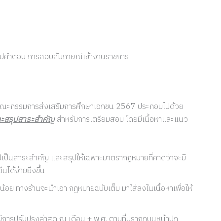
ริปคำตอบ การสอบสัมภาษณ์เข้างานราชการ
นคณะกรรมการส่งเสริมการศึกษาเอกชน 2567 ประกอบไปด้วย
ละสรุปสาระสำคัญ
สำหรับการเตรียมสอบ โดยมีเนื้อหาและแนว
ุปเป็นสาระสำคัญ และสรุปให้เฉพาะมาตรากฎหมายที่คาดว่าจะมี
ได้ง่ายยิ่งขึ้น
น้อย ทางร้านจะนำเอา กฎหมายฉบับเต็ม มาใส่ลงในเนื้อหาเพื่อให้
ีการปรับปรุงล่าสุด ณ เดือน + พ.ศ. ตามที่ปรากฏบนหน้าปก