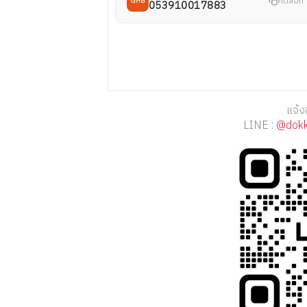
คัดลอก
GHB
053910017883
แจ้ง
LINE :
@dok