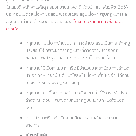
ในเล่มเจ้าพนักงานพัสดุ กรมอุทยานแห่งชาติ สัตว์ป่า และพันธุ์พืช 2567
ประกอบไปด้วยเนื้อหา ข้อสอบ พร้อมเฉลย สรุปเนื้อหา สรุปกฎหมายและ
สรุปสาระสำคัญสำหรับการเตรียมสอบ
โดยมีเนื้อหาและแนวข้อสอบตาม
สารบัญ
กฎหมาย ที่มีเนื้อหาจำนวนมาก ทางร้านจะสรุปเป็นสาระสำคัญ
และสรุปให้เฉพาะมาตรากฎหมายที่คาดว่าจะมีการออก
ข้อสอบ เพื่อให้ผู้อ่านสามารถจับประเด็นได้ง่ายยิ่งขึ้น
กฎหมายที่มีเนื้อหาไม่มาก หรือ มีจำนวนมาตราน้อย ทางร้านจะ
นำเอา กฎหมายฉบับเต็ม มาใส่ลงในเนื้อหาเพื่อให้ผู้อ่านได้อ่าน
เนื้อหาทั้งหมดของกฎหมายนั้นๆ
กฎหมายและเนื้อหาต่างๆในแนวข้อสอบเล่มนี้มีการปรับปรุง
ล่าสุด ณ เดือน + พ.ศ. ตามที่ปรากฏบนหน้าปกหนังสือแต่ละ
เล่ม
ดาวน์โหลดฟรี! ไฟล์เสียงเทคนิคการสอบสัมภาษณ์งาน
ราชการ
เนื้อหาในเล่ม