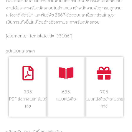
เพราะหนังสือเล่มนี้มีการอัปเดตเนื้อหา ตามเกณฑ์การคัดเลือกที่หน่วย
งานได้ประกาศรับสมัครสอบในตำแหน่ง เจ้าพนักงานพัสดุ กรมอุทยาน
แห่งชาติ สัตว์ป่า และพันธุ์พืช 2567 ข้อสอบและเนื้อหาส่วนใหญ่จะ
เป็นการเก็งขึ้นใหม่โดยอ้างอิงจากประกาศรับสมัครสอบ
[elementor-template id=”33106″]
รูปแบบและราคา
395
685
705
PDF ส่งทางแชท รับได้
แบบหนังสือ
แบบหนังสือชำระปลาย
เลย
ทาง
คู่มือเตรียมสอบ มีเนื้อหาอะไรบ้าง