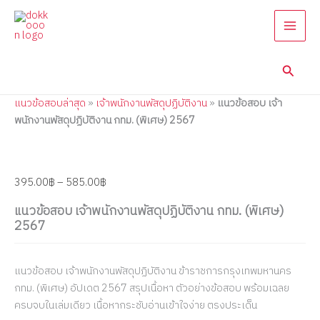
แนว
Skip
Price
Price
Price
Price
Price
ข้อสอบ
to
range:
range:
range:
range:
range:
เจ้า
content
395.00฿
395.00฿
395.00฿
395.00฿
395.00฿
พนักงาน
through
through
through
through
through
พัสดุ
Searc
585.00฿
605.00฿
605.00฿
605.00฿
670.00฿
ปฏิบัติ
งาน
แนวข้อสอบล่าสุด
»
เจ้าพนักงานพัสดุปฏิบัติงาน
»
แนวข้อสอบ เจ้า
กทม.
(พิเศษ)
พนักงานพัสดุปฏิบัติงาน กทม. (พิเศษ) 2567
2567
quantity
395.00
฿
–
585.00
฿
แนวข้อสอบ เจ้าพนักงานพัสดุปฏิบัติงาน กทม. (พิเศษ)
2567
แนวข้อสอบ เจ้าพนักงานพัสดุปฏิบัติงาน ข้าราชการกรุงเทพมหานคร
กทม. (พิเศษ) อัปเดต 2567 สรุปเนื้อหา ตัวอย่างข้อสอบ พร้อมเฉลย
ครบจบในเล่มเดียว เนื้อหากระชับอ่านเข้าใจง่าย ตรงประเด็น