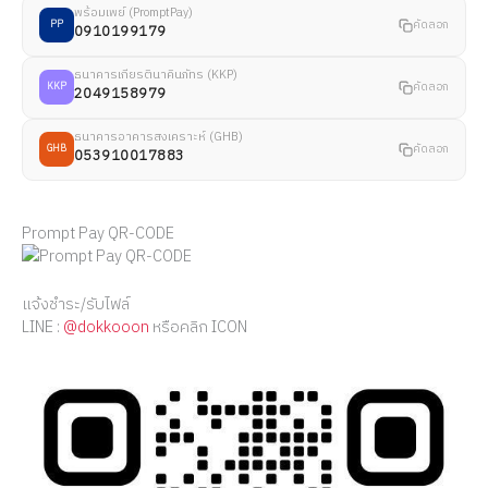
พร้อมเพย์ (PromptPay)
คัดลอก
PP
0910199179
ธนาคารเกียรตินาคินภัทร (KKP)
คัดลอก
KKP
2049158979
ธนาคารอาคารสงเคราะห์ (GHB)
คัดลอก
GHB
053910017883
Prompt Pay QR-CODE
แจ้งชำระ/รับไฟล์
LINE :
@dokkooon
หรือคลิก ICON