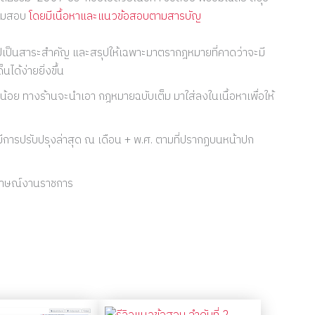
ียมสอบ
โดยมีเนื้อหาและแนวข้อสอบตามสารบัญ
ุปเป็นสาระสำคัญ และสรุปให้เฉพาะมาตรากฎหมายที่คาดว่าจะมี
ได้ง่ายยิ่งขึ้น
น้อย ทางร้านจะนำเอา กฎหมายฉบับเต็ม มาใส่ลงในเนื้อหาเพื่อให้
ีการปรับปรุงล่าสุด ณ เดือน + พ.ศ. ตามที่ปรากฏบนหน้าปก
มภาษณ์งานราชการ