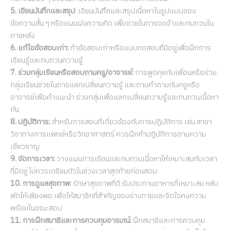
5. เขียนบันทึกและสรุป
: เขียนบันทึกและสรุปเนื้อหาในรูปแบบของ
ข้อความสั้น ๆ หรือแผนผังความคิด เพื่อช่วยในการจดจำและทบทวนใน
ภายหลัง
6. แก้ไขข้อสอบเก่า:
ทำข้อสอบเก่าหรือแบบทดสอบที่มีอยู่เพื่อฝึกการ
เรียนรู้และทบทวนความรู้
7. ร่วมกลุ่มเรียนหรือสอบถามครู/อาจารย์:
การพูดคุยกับเพื่อนหรือร่วม
กลุ่มเรียนช่วยในการแลกเปลี่ยนความรู้ และถามคำถามกับครูหรือ
อาจารย์เพื่อคำแนะนำ ร่วมกลุ่มเพื่อแลกเปลี่ยนความรู้และทบทวนเนื้อหา
กัน
8. ปฏิบัติการ:
สำหรับการสอบที่เกี่ยวข้องกับการปฏิบัติการ เช่น สาขา
วิชาทางการแพทย์หรือวิทยาศาสตร์ ควรฝึกทำปฏิบัติการตามความ
เชี่ยวชาญ
9. จัดการเวลา:
วางแผนการเรียนและทบทวนเนื้อหาให้เหมาะสมกับเวลา
ที่มีอยู่ ไม่ควรเตรียมตัวในช่วงเวลาสุดท้ายก่อนสอบ
10. การดูแลสุขภาพ:
รักษาสุขภาพที่ดี รับประทานอาหารที่เหมาะสม หลับ
พักให้เพียงพอ เพื่อให้สมาชิกที่สำคัญของร่างกายและจิตใจคงความ
พร้อมในขณะสอบ
11. การฝึกสมาธิและการควบคุมอารมณ์:
ฝึกสมาธิและการควบคุม