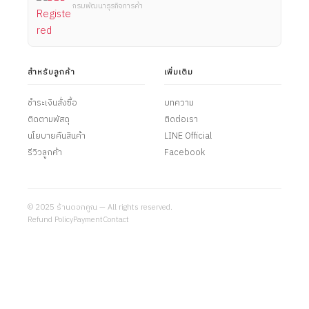
กรมพัฒนาธุรกิจการค้า
สำหรับลูกค้า
เพิ่มเติม
ชำระเงินสั่งซื้อ
บทความ
ติดตามพัสดุ
ติดต่อเรา
นโยบายคืนสินค้า
LINE Official
รีวิวลูกค้า
Facebook
© 2025 ร้านดอกคูณ — All rights reserved.
Refund Policy
Payment
Contact