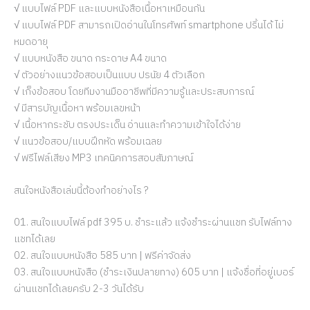
√ แบบไฟล์ PDF และแบบหนังสือเนื้อหาเหมือนกัน
√ แบบไฟล์ PDF สามารถเปิดอ่านในโทรศัพท์ smartphone ปริ้นได้ ไม่
หมดอายุ
√ แบบหนังสือ ขนาด กระดาษ A4 ขนาด
√ ตัวอย่างแนวข้อสอบเป็นแบบ ปรนัย 4 ตัวเลือก
√ เก็งข้อสอบ โดยทีมงานมืออาชีพที่มีความรู้และประสบการณ์
√ มีสารบัญเนื้อหา พร้อมเลขหน้า
√ เนื้อหากระชับ ตรงประเด็น อ่านและทำความเข้าใจได้ง่าย
√ แนวข้อสอบ/แบบฝึกหัด พร้อมเฉลย
√ ฟรีไฟล์เสียง MP3 เทคนิคการสอบสัมภาษณ์
สนใจหนังสือเล่มนี้ต้องทำอย่างไร ?
01. สนใจแบบไฟล์ pdf 395 บ. ชำระแล้ว แจ้งชำระผ่านแชท รับไฟล์ทาง
แชทได้เลย
02. สนใจแบบหนังสือ 585 บาท | ฟรีค่าจัดส่ง
03. สนใจแบบหนังสือ (ชำระเงินปลายทาง) 605 บาท | แจ้งชื่อที่อยู่เบอร์
ผ่านแชทได้เลยครับ 2-3 วันได้รับ