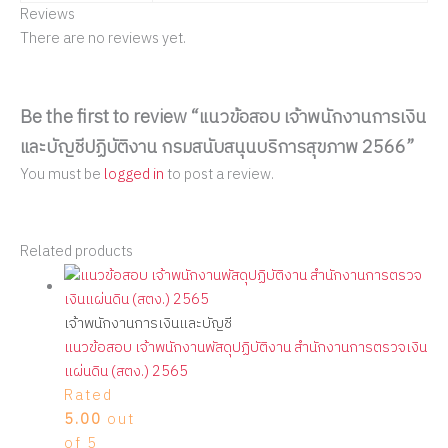
Reviews
There are no reviews yet.
Be the first to review “แนวข้อสอบ เจ้าพนักงานการเงิน
และบัญชีปฏิบัติงาน กรมสนับสนุนบริการสุขภาพ 2566”
You must be
logged in
to post a review.
Related products
เจ้าพนักงานการเงินและบัญชี
แนวข้อสอบ เจ้าพนักงานพัสดุปฏิบัติงาน สำนักงานการตรวจเงิน
แผ่นดิน (สตง.) 2565
Rated
5.00
out
of 5