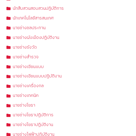
นักสืบสวนสอบสวนปฏิบัติการ
นักเทคโนโลยีสารสนเทศ
นายช่างชลประทาน
นายช่างผังเมืองปฏิบัติงาน
นายช่างรังวัด
นายช่างสำรวจ
นายช่างเขียนแบบ
นายช่างเขียนแบบปฏิบัติงาน
นายช่างเครื่องกล
นายช่างเทคนิค
นายช่างโยธา
นายช่างโยธาปฏิบัติการ
นายช่างโยธาปฏิบัติงาน
นายช่างไฟฟ้าปฏิบัติงาน