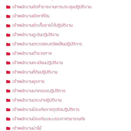
เจ้าพนักงานจัดทำรายงานการประชุมปฏิบัติงาน
เจ้าพนักงานจัดหาที่ดิน
เจ้าพนักงานจัดเก็บรายได้ปฏิบัติงาน
เจ้าพนักงานดูเงินปฏิบัติงาน
เจ้าพนักงานตรวจสอบทรัพย์สินปฏิบัติการ
เจ้าพนักงานตำรวจศาล
เจ้าพนักงานทะเบียนปฏิบัติงาน
เจ้าพนักงานที่ดินปฏิบัติงาน
เจ้าพนักงานธุรการ
เจ้าพนักงานปกครองปฏิบัติการ
เจ้าพนักงานประปาปฏิบัติงาน
เจ้าพนักงานป้องกันการทุจริตปฏิบัติการ
เจ้าพนักงานป้องกันและบรรเทาสาธารณภัย
เจ้าพนักงานป่าไม้