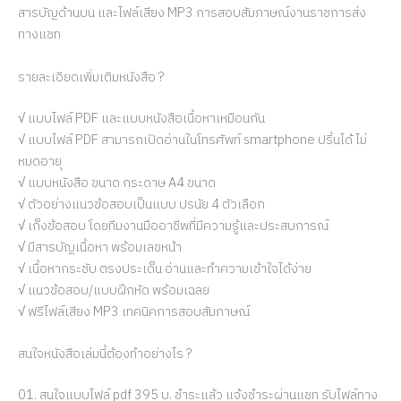
สารบัญด้านบน และไฟล์เสียง MP3 การสอบสัมภาษณ์งานราชการส่ง
ทางแชท
รายละเอียดเพิ่มเติมหนังสือ ?
√ แบบไฟล์ PDF และแบบหนังสือเนื้อหาเหมือนกัน
√ แบบไฟล์ PDF สามารถเปิดอ่านในโทรศัพท์ smartphone ปริ้นได้ ไม่
หมดอายุ
√ แบบหนังสือ ขนาด กระดาษ A4 ขนาด
√ ตัวอย่างแนวข้อสอบเป็นแบบ ปรนัย 4 ตัวเลือก
√ เก็งข้อสอบ โดยทีมงานมืออาชีพที่มีความรู้และประสบการณ์
√ มีสารบัญเนื้อหา พร้อมเลขหน้า
√ เนื้อหากระชับ ตรงประเด็น อ่านและทำความเข้าใจได้ง่าย
√ แนวข้อสอบ/แบบฝึกหัด พร้อมเฉลย
√ ฟรีไฟล์เสียง MP3 เทคนิคการสอบสัมภาษณ์
สนใจหนังสือเล่มนี้ต้องทำอย่างไร ?
01. สนใจแบบไฟล์ pdf 395 บ. ชำระแล้ว แจ้งชำระผ่านแชท รับไฟล์ทาง