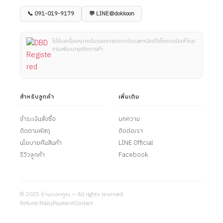
📞 091-019-9179
💬 LINE@dokkoon
ได้รับเครื่องหมายรับรองการจดทะเบียนพาณิชย์อิเล็กทรอนิกส์ โดย
กรมพัฒนาธุรกิจการค้า
สำหรับลูกค้า
เพิ่มเติม
ชำระเงินสั่งซื้อ
บทความ
ติดตามพัสดุ
ติดต่อเรา
นโยบายคืนสินค้า
LINE Official
รีวิวลูกค้า
Facebook
© 2025 ร้านดอกคูณ — All rights reserved.
Refund Policy
Payment
Contact