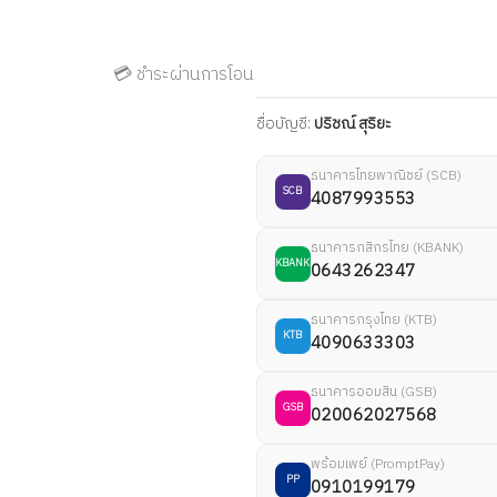
💳 ชำระผ่านการโอน
ชื่อบัญชี:
ปริชณ์ สุริยะ
ธนาคารไทยพาณิชย์ (SCB)
SCB
4087993553
ธนาคารกสิกรไทย (KBANK)
KBANK
0643262347
ธนาคารกรุงไทย (KTB)
KTB
4090633303
ธนาคารออมสิน (GSB)
GSB
020062027568
พร้อมเพย์ (PromptPay)
PP
0910199179