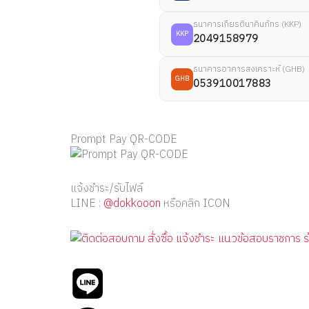
ธนาคารเกียรตินาคินภัทร (KKP)
KKP
2049158979
ธนาคารอาคารสงเคราะห์ (GHB)
GHB
053910017883
Prompt Pay QR-CODE
แจ้งชำระ/รับไฟล์
LINE :
@dokkooon
หรือคลิก ICON