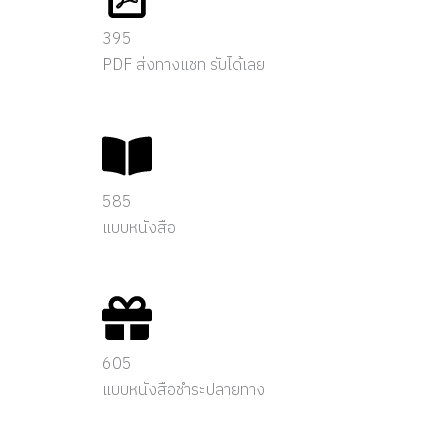
395
PDF ส่งทางแชท รับได้เลย
585
แบบหนังสือ
605
แบบหนังสือชำระปลายทาง