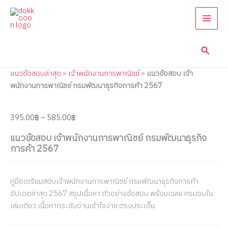
แนว
Skip
Price
Price
Price
Price
Price
ข้อสอบ
to
range:
range:
range:
range:
range:
เจ้า
content
395.00฿
395.00฿
395.00฿
395.00฿
395.00฿
พนักงาน
through
through
through
through
through
การ
Searc
585.00฿
585.00฿
585.00฿
605.00฿
605.00฿
พาณิชย์
กรม
แนวข้อสอบล่าสุด
»
เจ้าพนักงานการพาณิชย์
»
แนวข้อสอบ เจ้า
พัฒนา
ธุรกิจ
พนักงานการพาณิชย์ กรมพัฒนาธุรกิจการค้า 2567
การ
ค้า
2567
395.00
฿
–
585.00
฿
quantity
แนวข้อสอบ เจ้าพนักงานการพาณิชย์ กรมพัฒนาธุรกิจ
การค้า 2567
คู่มือเตรียมสอบเจ้าพนักงานการพาณิชย์ กรมพัฒนาธุรกิจการค้า
อัปเดตล่าสุด 2567 สรุปเนื้อหา ตัวอย่างข้อสอบ พร้อมเฉลย ครบจบใน
เล่มเดียว เนื้อหากระชับอ่านเข้าใจง่าย ตรงประเด็น