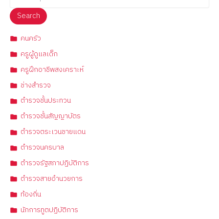
Search
คนครัว
ครูผู้ดูแลเด็ก
ครูฝึกอาชีพสงเคราะห์
ช่างสำรวจ
ตำรวจชั้นประทวน
ตำรวจชั้นสัญญาบัตร
ตำรวจตระเวนชายแดน
ตำรวจนครบาล
ตำรวจรัฐสภาปฏิบัติการ
ตำรวจสายอำนวยการ
ท้องถิ่น
นักการทูตปฏิบัติการ