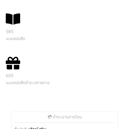
585
แบบหนังสือ
605
แบบหนังสือชำระปลายทาง
💳 ชำระผ่านการโอน