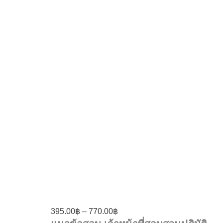
395.00
฿
–
770.00
฿