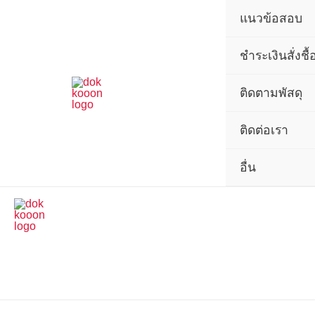
แนว
Skip
Price
Price
Price
Price
Price
แนวข้อสอบ
ข้อสอบ
to
range:
range:
range:
range:
range:
เจ้า
content
395.00฿
395.00฿
395.00฿
395.00฿
395.00฿
หน้าที่
ชำระเงินสั่งชื้
สอบสวน
through
through
through
through
through
ปฏิบัติ
770.00฿
705.00฿
605.00฿
685.00฿
670.00฿
การ
ติดตามพัสดุ
สำนักงาน
ผู้
ติดต่อเรา
ตรวจ
การ
แผ่น
อื่น
ดิน
2566
quantity